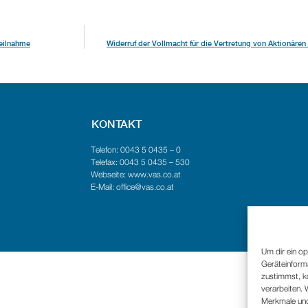
Teilnahme
Widerruf der Vollmacht für die Vertretung von Aktionäre
KONTAKT
Telefon: 0043 5 0435 – 0
Telefax: 0043 5 0435 – 530
Webseite: www.vas.co.at
E-Mail: office@vas.co.at
Um dir ein op
Geräteinform
zustimmst, kö
verarbeiten.
Merkmale und