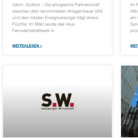
Vahrn, Südtirol – Die erfolgreiche Partnerschaft
Im 
zwischen dem renommierten Anlagenbauer VAS
Alt
und dem lokalen Energieversorger trägt erneut
am 
Früchte: Im März wurde das neue
Syn
Fernwärmekraftwerk in
pro
WEITERLESEN »
WEI