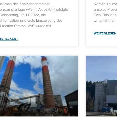
Rahmen der Inbetriebnahme der
Norbert Thurne
holzdampfanlage VAS in Vetroz (CH) erfolgte
unseres Presen
Donnerstag, 17.11.2022, die
Sein Plan ist 
chronisation und erste Einspeisung des
Unternehmen, 
duzierten Stroms. VAS wurde mit
WEITERLESEN 
TERLESEN »