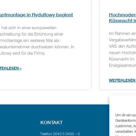
ptmontage in Rydultowy beginnt
Hochmodern
Küssnacht 
 hat sich in einer europaweiten
Im Rahmen ein
chreibung für die Errichtung einer
Vergabeverfa
rmoölanlage ein weiteres Mal als
VAS den Auftra
eralunternehmer durchsetzen können. In
neuen Hochdr
ltowy wird für die Firma
Küssnacht im 
Energiezentru
TERLESEN »
WEITERLESEN 
Um dir ein op
Geräteinform
KONTAKT
zustimmst, kö
verarbeiten.
Telefon: 0043 5 0435 – 0