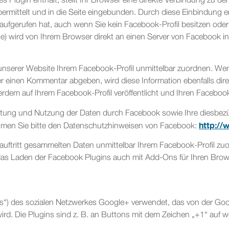
es Plugin enthält, stellt Ihr Browser eine direkte Verbindung zu d
ermittelt und in die Seite eingebunden. Durch diese Einbindung e
aufgerufen hat, auch wenn Sie kein Facebook-Profil besitzen ode
sse) wird von Ihrem Browser direkt an einen Server von Facebook i
nserer Website Ihrem Facebook-Profil unmittelbar zuordnen. Wen
der einen Kommentar abgeben, wird diese Information ebenfalls di
erdem auf Ihrem Facebook-Profil veröffentlicht und Ihren Facebo
tung und Nutzung der Daten durch Facebook sowie Ihre diesbez
http://
ehmen Sie bitte den Datenschutzhinweisen von Facebook:
ftritt gesammelten Daten unmittelbar Ihrem Facebook-Profil zuo
s Laden der Facebook Plugins auch mit Add-Ons für Ihren Browse
s“) des sozialen Netzwerkes Google+ verwendet, das von der Goo
rd. Die Plugins sind z. B. an Buttons mit dem Zeichen „+1“ auf 