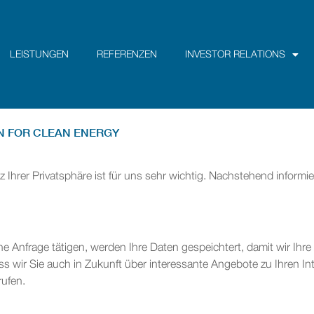
LEISTUNGEN
REFERENZEN
INVESTOR RELATIONS
N FOR CLEAN ENERGY
 Ihrer Privatsphäre ist für uns sehr wichtig. Nachstehend informie
e Anfrage tätigen, werden Ihre Daten gespeichtert, damit wir Ihr
ss wir Sie auch in Zukunft über interessante Angebote zu Ihren In
rufen.