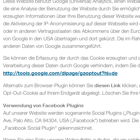
Diese Website benutzt Google (Universal) Analytics, einen Weba
die eine Analyse der Benutzung der Website durch Sie ermöglich
erzeugten Informationen über Ihre Benutzung dieser Website we
die Aktivierung der IP-Anonymisierung auf dieser Webseite wird 
oder in anderen Vertragsstaaten des Abkommens über den Europä
von Google in den USA übertragen und dort gekürzt. Die im Rah
anderen Daten von Google zusammengeführt.
Sie können die Erfassung der durch das Cookie erzeugten und a
Verarbeitung dieser Daten durch Google verhindern, indem Sie d
http://tools.google.com/dlpage/gaoptout?hl=de
diesen Link
Alternativ zum Browser-Plugin können Sie
klicken,
Opt-Out-Cookie auf Ihrem Endgerät abgelegt. Löschen Sie Ihre 
Verwendung von Facebook Plugins
Auf unserer Website werden sogenannte Social Plugins („Plugin
Ave, Palo Alto, CA 94304, USA („Facebook“) betrieben wird. Di
„Facebook Social Plugin“ gekennzeichnet.