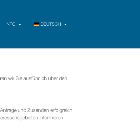
INFO
DEUTSCH
ren wir Sie ausführlich über den
e Anfrage und Zusenden erfolgreich
teressensgebieten informieren