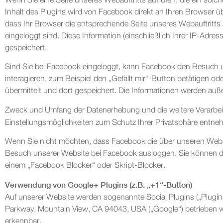
Wenn Sie eine Seite unseres Webauftritts aufrufen, die ein solch
Inhalt des Plugins wird von Facebook direkt an Ihren Browser üb
dass Ihr Browser die entsprechende Seite unseres Webauftritts 
eingeloggt sind. Diese Information (einschließlich Ihrer IP-Adre
gespeichert.
Sind Sie bei Facebook eingeloggt, kann Facebook den Besuch u
interagieren, zum Beispiel den „Gefällt mir“-Button betätigen o
übermittelt und dort gespeichert. Die Informationen werden auß
Zweck und Umfang der Datenerhebung und die weitere Verarbei
Einstellungsmöglichkeiten zum Schutz Ihrer Privatsphäre entn
Wenn Sie nicht möchten, dass Facebook die über unseren Webau
Besuch unserer Website bei Facebook ausloggen. Sie können da
einem „Facebook Blocker“ oder Skript-Blocker.
Verwendung von Google+ Plugins (z.B. „+1“-Button)
Auf unserer Website werden sogenannte Social Plugins („Plugin
Parkway, Mountain View, CA 94043, USA („Google“) betrieben wi
erkennbar.