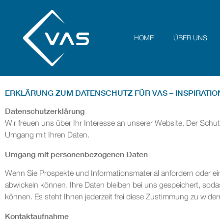
HOME
ÜBER UNS
ERKLÄRUNG ZUM DATENSCHUTZ FÜR VAS – INSPIRATIO
Datenschutzerklärung
Wir freuen uns über Ihr Interesse an unserer Website. Der Schutz
Umgang mit Ihren Daten.
Umgang mit personenbezogenen Daten
Wenn Sie Prospekte und Informationsmaterial anfordern oder ein
abwickeln können. Ihre Daten bleiben bei uns gespeichert, soda
können. Es steht Ihnen jederzeit frei diese Zustimmung zu wider
Kontaktaufnahme