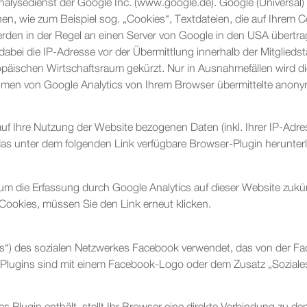
nalysedienst der Google Inc. (www.google.de). Google (Universal
en, wie zum Beispiel sog. „Cookies“, Textdateien, die auf Ihrem 
rden in der Regel an einen Server von Google in den USA übertra
dabei die IP-Adresse vor der Übermittlung innerhalb der Mitglied
ischen Wirtschaftsraum gekürzt. Nur in Ausnahmefällen wird die
men von Google Analytics von Ihrem Browser übermittelte anonymi
uf Ihre Nutzung der Website bezogenen Daten (inkl. Ihrer IP-Adre
as unter dem folgenden Link verfügbare Browser-Plugin herunterla
 um die Erfassung durch Google Analytics auf dieser Website zukün
Cookies, müssen Sie den Link erneut klicken.
s“) des sozialen Netzwerkes Facebook verwendet, das von der Fac
e Plugins sind mit einem Facebook-Logo oder dem Zusatz „Sozial