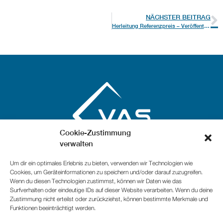
NÄCHSTER BEITRAG
Herleitung Referenzpreis – Veröffentlicht 03.12.2022
Cookie-Zustimmung
verwalten
Um dir ein optimales Erlebnis zu bieten, verwenden wir Technologien wie
ADRESSE
Cookies, um Geräteinformationen zu speichern und/oder darauf zuzugreifen.
Wenn du diesen Technologien zustimmst, können wir Daten wie das
Lagerhausstraße 6
Surfverhalten oder eindeutige IDs auf dieser Website verarbeiten. Wenn du deine
5071 Wals-Siezenheim
Zustimmung nicht erteilst oder zurückziehst, können bestimmte Merkmale und
Österreich
Funktionen beeinträchtigt werden.