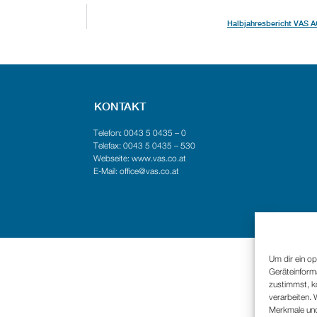
Halbjahresbericht VAS AG
KONTAKT
Telefon: 0043 5 0435 – 0
Telefax: 0043 5 0435 – 530
Webseite: www.vas.co.at
E-Mail: office@vas.co.at
Um dir ein op
Geräteinform
zustimmst, kö
verarbeiten.
Merkmale und