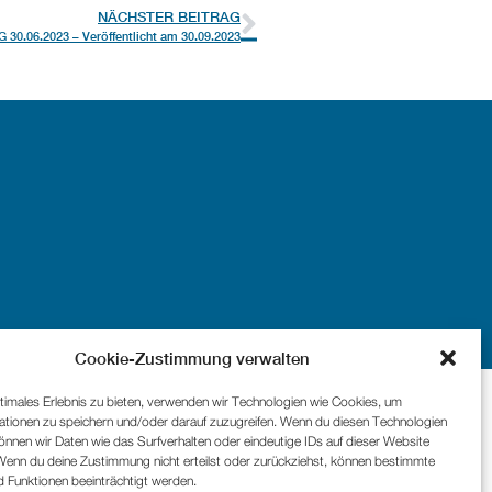
NÄCHSTER BEITRAG
 30.06.2023 – Veröffentlicht am 30.09.2023
Cookie-Zustimmung verwalten
timales Erlebnis zu bieten, verwenden wir Technologien wie Cookies, um
ationen zu speichern und/oder darauf zuzugreifen. Wenn du diesen Technologien
nnen wir Daten wie das Surfverhalten oder eindeutige IDs auf dieser Website
 Wenn du deine Zustimmung nicht erteilst oder zurückziehst, können bestimmte
 Funktionen beeinträchtigt werden.